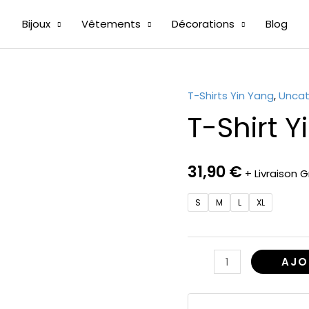
Bijoux
Vêtements
Décorations
Blog
T-Shirts Yin Yang
,
Uncat
quantité
T-Shirt Y
de
T-
Shirt
31,90
€
Yin
+ Livraison G
Yang
S
M
L
XL
Art
Martial
AJO