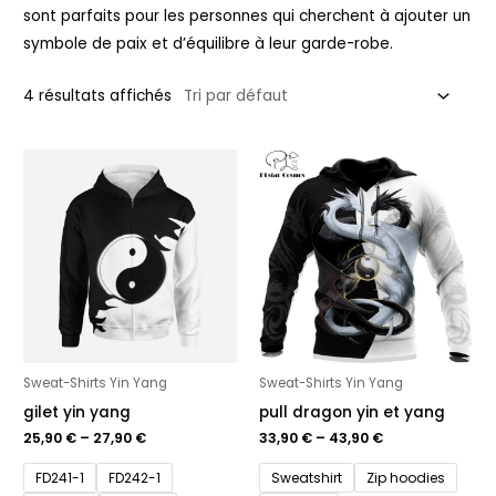
sont parfaits pour les personnes qui cherchent à ajouter un
symbole de paix et d’équilibre à leur garde-robe.
4 résultats affichés
Sweat-Shirts Yin Yang
Sweat-Shirts Yin Yang
gilet yin yang
pull dragon yin et yang
25,90
€
–
27,90
€
33,90
€
–
43,90
€
FD241-1
FD242-1
Sweatshirt
Zip hoodies