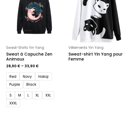
Sweat-Shirts Yin Yang
Vêtements Yin Yang
Sweat à Capuche Zen
Sweat-shirt Yin Yang pour
Animaux
Femme
28,90
€
–
33,90
€
Red
Navy
Hakqi
Purple
Black
S
M
L
XL
XXL
XXXL