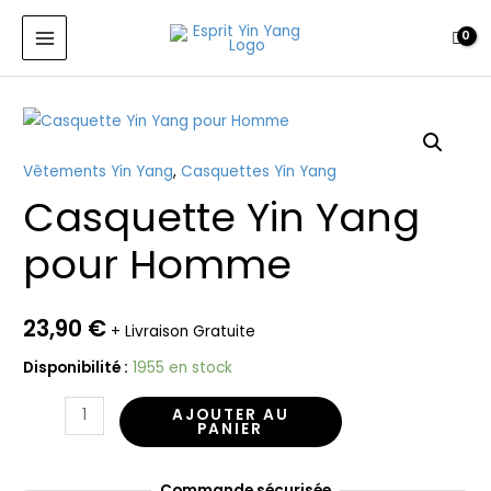
Yin
Aller
MAIN
Yang
au
MENU
pour
contenu
Homme
quantité
de
Vêtements Yin Yang
,
Casquettes Yin Yang
Casquette
Casquette Yin Yang
Yin
Yang
pour Homme
pour
Homme
23,90
€
+ Livraison Gratuite
Disponibilité :
1955 en stock
AJOUTER AU
PANIER
Commande sécurisée