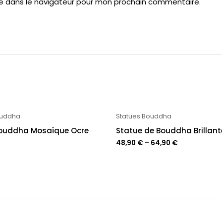
te dans le navigateur pour mon prochain commentaire.
ouddha
Statues Bouddha
Bouddha Mosaïque Ocre
Statue de Bouddha Brillant
48,90
€
–
64,90
€