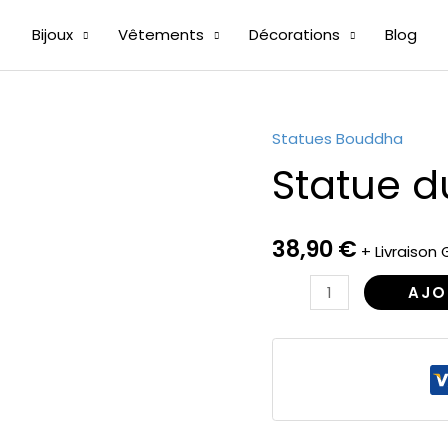
Bijoux
Vêtements
Décorations
Blog
Statues Bouddha
quantité
Statue d
de
Statue
du
38,90
€
Bouddha
+ Livraison 
et
AJO
Main