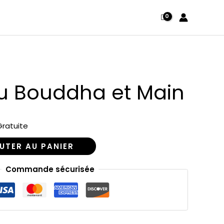
Statue
du
Bouddha
et
Main
u Bouddha et Main
Gratuite
UTER AU PANIER
Commande sécurisée