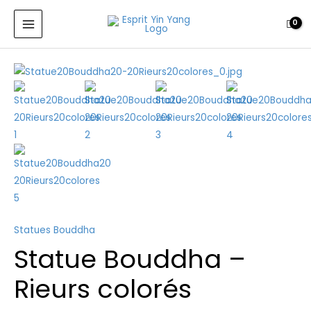
Aller
MAIN
au
MENU
contenu
quantité
de
Statue
Bouddha
-
Rieurs
colorés
Statues Bouddha
Statue Bouddha –
Rieurs colorés