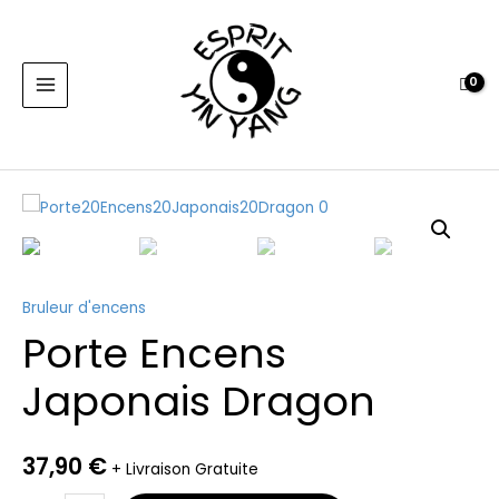
Encens
Aller
MAIN
Japonais
au
MENU
Dragon
contenu
quantité
de
Porte
Encens
Bruleur d'encens
Japonais
Porte Encens
Dragon
Japonais Dragon
37,90
€
+ Livraison Gratuite