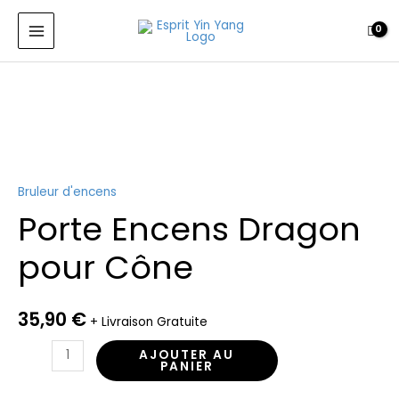
Encens
Aller
MAIN
Dragon
au
MENU
pour
contenu
Cône
quantité
de
Porte
Encens
Dragon
Bruleur d'encens
pour
Porte Encens Dragon
Cône
pour Cône
35,90
€
+ Livraison Gratuite
AJOUTER AU
PANIER