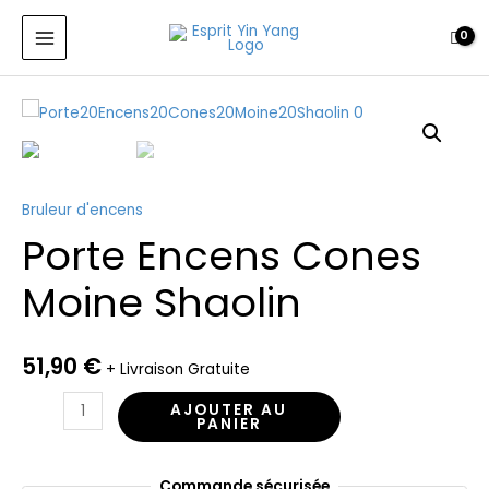
Encens
Aller
MAIN
Cones
au
MENU
Moine
contenu
Shaolin
quantité
de
Porte
Encens
Bruleur d'encens
Cones
Porte Encens Cones
Moine
Shaolin
Moine Shaolin
51,90
€
+ Livraison Gratuite
AJOUTER AU
PANIER
Commande sécurisée