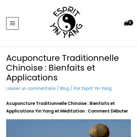
Aller
MAIN
au
MENU
contenu
Navigation
Acuponcture Traditionnelle
des
Chinoise : Bienfaits et
articles
Applications
Laisser un commentaire
/
Blog
/ Par
Esprit Yin Yang
Acuponcture Traditionnelle Chinoise : Bienfaits et
Applications Yin Yang et Méditation : Comment Débuter