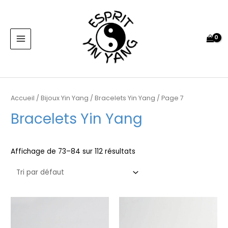
Aller
MAIN
au
MENU
contenu
Accueil
/
Bijoux Yin Yang
/
Bracelets Yin Yang
/ Page 7
Bracelets Yin Yang
Affichage de 73–84 sur 112 résultats